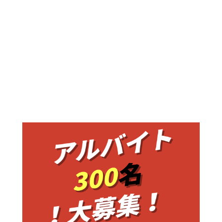
堂筋沿いをオーデマ・ピゲを超えて１つ目の角を曲が
るだけ！！クロスホテル大阪の一階！！ 難波の安心・
安全のパーキングといえばここ！！ ★24時間入出庫可
能！！(スタッフ常駐) ★地下駐車場で車両管理、雨
にも濡れない！！ ★受付でスタッフが鍵と車両をお預
かり駐車と出庫を行います！ 元気なスタッフが笑顔い
っぱいでお客様をお出迎えします！！その場で車を預
けて、その場でお出掛けが可能！...