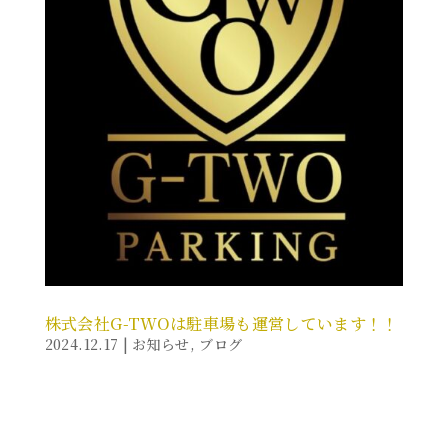
株式会社G-TWOは駐車場も運営しています！！
2024.12.17
|
お知らせ
,
ブログ
今年の６月10日に、心斎橋のクロスホテル大阪にて地下
駐車場の運営を始めました！ 道頓堀から徒歩２
分！！ 月極・一時預かり(24時間) の駐車場！！ 御