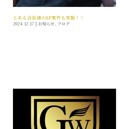
とある会長様のSP案件も実施！！
2024.12.17
|
お知らせ
,
ブログ
トラブルに巻き込まれ困っている方や、 批判・妬み・
恨みをかわれる仕事に就いている方々を危険な目にあ
わせない 身辺警備・危険防止のスタッフ派遣を行って
おります。 自衛隊出身のスタッフや、日々護衛・護身
術を訓練しているスタッフが あなたの大切な財産をお
守りし、日常及び事業等に対しての迷惑行為...