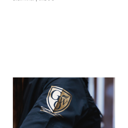
拝啓 時下ますますご清栄のこととお慶び申し上げま
す。平素より格別のご高配を賜り、厚く御礼申し上げま
す。 このたび、弊社は業務拡大に伴い、下記のとおり
事務所を移転する運びとなりました。これを機に、社
員一同、より一層業務に精励してまいりますので、今
後とも変わらぬご愛顧を賜りますようお願い申し上げ
ます。 ■移転先住所〒542-0081大阪府大阪市中央区南
船場3丁目1-7日宝東心斎橋ビル6F ■新電話番号 /...