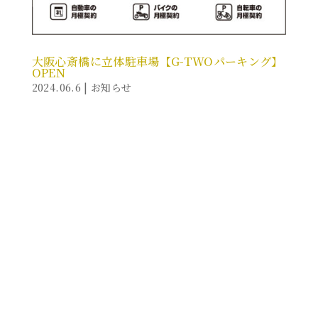
大阪心斎橋に立体駐車場【G-TWOパーキング】
OPEN
2024.06.6
|
お知らせ
2024年6月10日より★大阪心斎橋筋2丁目にあるクロス
ホテル大阪１Fにて立体駐車場OPEN★ 只今新規で月極
も募集中☆※ハイルーフもOK！自転車、バイク等の二
輪車両も月極利用可！一時利用の方もご利用いただけ
ます。 G-TWOパーキングはクロスホテルと提携してお
りますので、ホテルに宿泊のお客様もご利用可。 当パ
ーキングは立体駐車場になりますので、雨等は掛かり
ません。 24時間入出庫可！ 入出庫の際は特別な訓練を
受けたスタッフが責任をもって預かり、お客様の大切
な車両（高級車も含む）を常駐スタッフがお預かり
し、お運びします。...