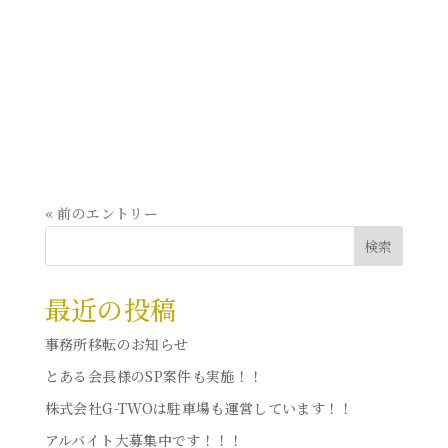
す。私たちは、経験豊富なスタッフでお客様の貴重品を
確実に安全な場所へお届けすることに全力を注いでま
いります。 以下は、弊社貴重品運搬警備業務の特徴で
す。 カスタマイズされたセキュリティプラン：お客様
のニーズに合わせたセキュリティプランを提案し、最適
な安全対策を実施いたします。...
« 前のエントリー
検索
最近の投稿
事務所移転のお知らせ
とある会長様のSP案件も実施！！
株式会社G-TWOは駐車場も運営しています！！
アルバイト大募集中です！！！